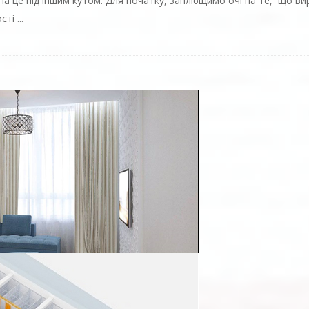
на це під іншим кутом. Для початку, заплющимо очі на те, що в
сті
...