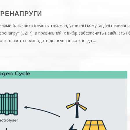
ЕРЕНАПРУГИ
ннями блискавки існують також індуковані і комутаційні перенапр
ренапруг (UZİP), а правильний їх вибір забезпечить надійність і
досить часто призводять до псування,
а иногда
...