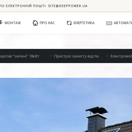
ПО ЕЛЕКТРОННІЙ ПОШТІ: SITE@DEEPPOWER.UA
МОНТАЖ
ПРО НАС
ЕНЕРГЕТИКА
АВТОМАТ
Пристрої захисту від перенапруги
Електромобіль – альтернатива двигуну внутрішнього згорання?
Завершено два прое