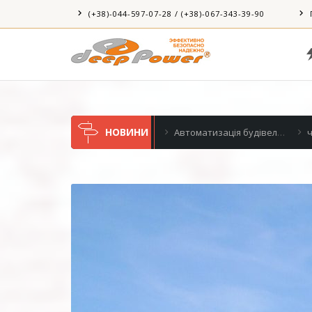
(+38)-044-597-07-28 / (+38)-067-343-39-90
НОВИНИ
су в поле
Автоматизація будівель (BMS) і приватного будинку
чергові “зелені” 18кВт