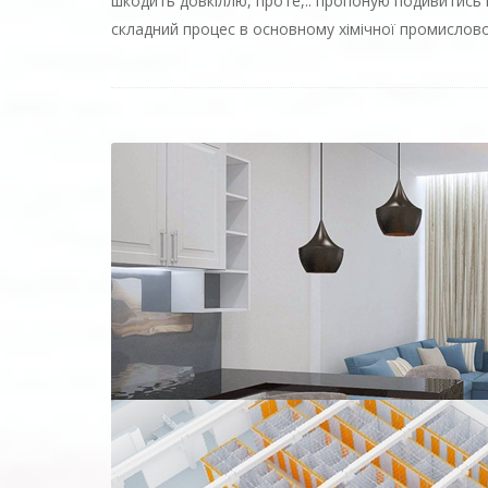
шкодить довкіллю, проте,.. пропоную подивитись 
складний процес в основному хімічної промислово