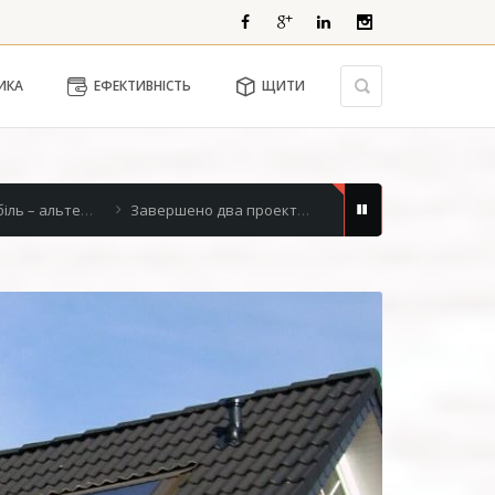
ИКА
ЕФЕКТИВНІСТЬ
ЩИТИ
кти по електромонтажних робіт.
виконані об'єкти 2017
щитове виробництво: Комплектний розподільний пристрій для керування дв