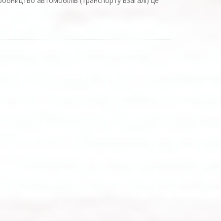
иробництво автомобілів (транспорту взагалі)
це