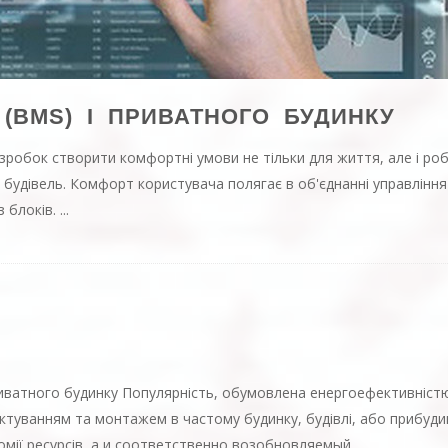
 (BMS) І ПРИВАТНОГО БУДИНКУ
розробок створити комфортні умови не тільки для життя, але і р
будівель. Комфорт користувача полягає в об'єднанні управління
блоків. ...
ватного будинку Популярність, обумовлена ​​енергоефективністю,
ектуванням та монтажем в частому будинку, будівлі, або прибуди
мії ресурсів,
а и соответственно возобновляемый
...