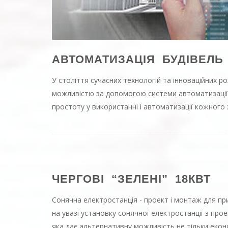
АВТОМАТИЗАЦІЯ БУДІВЕЛЬ
У століття сучасних технологій та інноваційних 
можливістю за допомогою системи автоматизації 
простоту у використанні і автоматизації кожного з 
ЧЕРГОВІ “ЗЕЛЕНІ” 18КВТ
Сонячна електростанція - проект і монтаж для при
на увазі установку сонячної електростанції з про
яка дає альтернативну можливість не тільки еконо