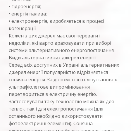
• гідроенергія;
• енергія палива;
• електроенергія, виробляється в процесі
когенерації.
Кожен з цих джерел має свої переваги і
недоліки, які варто враховувати при виборі
системи альтернативного енергопостачання.
Види альтернативних джерел енергії
Серед всіх доступних в Україні альтернативних
джерел енергії популярністю відрізняється
сонячна енергія. За допомогою геліоустановок
ультрафіолетове випромінювання
перетвориться в електричну енергію.
Застосовувати таку технологію можна як для
тепло-, так і для електропостачання (для
останнього необхідно використовувати
фотоелектричні елементи). Сонячна
електроенергетика має безліч переваг, серед