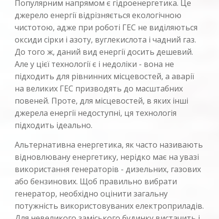
Популярним напрямом є гідроенергетика. Це
джерело енергії відрізняється екологічною
чистотою, адже при роботі ГЕС не виділяються
оксиди сірки і азоту, вуглекислота і чадний газ.
До того ж, даний вид енергії досить дешевий.
Але у цієї технології є і недоліки - вона не
підходить для рівнинних місцевостей, а аварії
на великих ГЕС призводять до масштабних
повеней. Проте, для місцевостей, в яких інші
джерела енергії недоступні, ця технологія
підходить ідеально.
Альтернативна енергетика, як часто називають
відновлювану енергетику, нерідко має на увазі
використання генераторів - дизельних, газових
або бензинових. Щоб правильно вибрати
генератор, необхідно оцінити загальну
потужність використовуваних електроприладів.
Для невеликого заміського будинку вистачить і