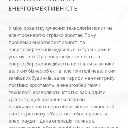
застосовувалася тільки на великих електростанціях, але
ЕНЕРГОЕФЕКТИВНІСТЬ
незабаром їй знайшли застосування в малій енергетиці,
побуті і комунальному господарстві..
дізнатися більше
У міру розвитку сучасних технологій попит на
електроенергію стрімко зростає. Тому
проблеми енергоефективності та
енергозбереження будівель є актуальними в
усьому світі. Про енергоефективність та
енергозбереження дбають не тільки власники
великих бізнес-об'єктів, але і жителі невеликих
заміських будинків, адже тарифи на електрику
постійно зростають, а енергозберігаючі
технології дозволяють істотно заощадити.
Для того, щоб розробити план по
впровадженню енергозберігаючих технологій
на конкретному об'єкті, потрібно провести
енергоаудит. Дана операція полягає в
комплексному обстеженні будівлі за допомогою