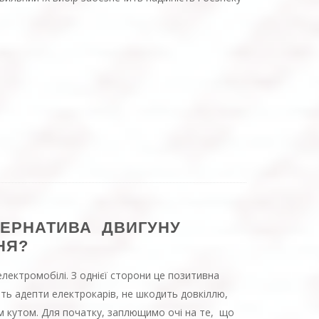
ТЕРНАТИВА ДВИГУНУ
НЯ?
електромобілі. З однієї сторони це позитивна
ють адепти електрокарів, не шкодить довкіллю,
им кутом. Для початку, заплющимо очі на те, що