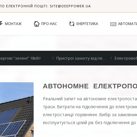
ПО ЕЛЕКТРОННІЙ ПОШТІ: SITE@DEEPPOWER.UA
МОНТАЖ
ПРО НАС
ЕНЕРГЕТИКА
АВТОМАТ
кВт
Пристрої захисту від перенапруги
Електромобіль – альтернатива двигуну внутрішнього згорання?
АВТОНОМНЕ ЕЛЕКТРОПО
Реальний запит на автономне електропоста
траси. Витрати на підключення до електром
електростанції порівнянні. Вибір за замовн
експлуатується цілий рік без підключення до 