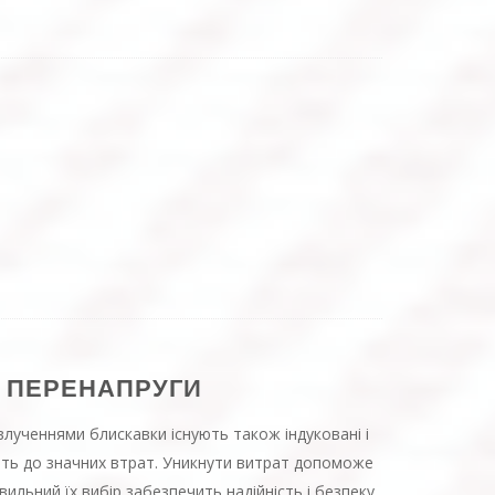
 ПЕРЕНАПРУГИ
влученнями блискавки існують також індуковані і
дять до значних втрат. Уникнути витрат допоможе
авильний їх вибір забезпечить надійність і безпеку