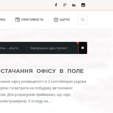
ИКА
ЕФЕКТИВНІСТЬ
ЩИТИ
Завершено два проекти по електромонтажних робіт.
виконані об'єкти 2017
щитове виробництво: Комплектний розп
СТАЧАННЯ ОФІСУ В ПОЛЕ
чання офісу розміщеного в 2 контейнерах уздовж
ережі та витрати на побудову автономної
иком. Для розрахунків приймаємо, що офіс
електромережі. З огляду на, ...