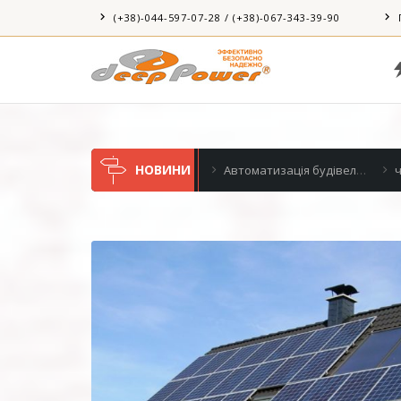
(+38)-044-597-07-28 / (+38)-067-343-39-90
НОВИНИ
ропостачання офісу в поле
Автоматизація будівель (BMS) і приватного будинку
чергові “зелені” 18