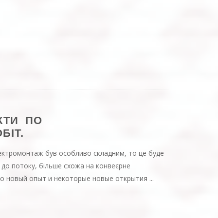
КТИ ПО
БІТ.
ектромонтаж був особливо складним, то це буде
а до потоку, більше схожа на конвеєрне
то новый опыт и некоторые новые открытия
...