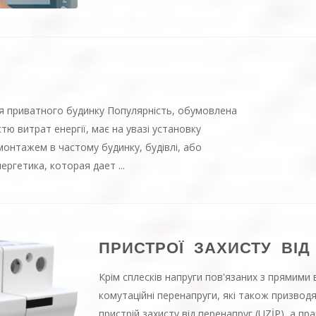
ля приватного будинку Популярність, обумовлена
стю витрат енергії, має на увазі установку
монтажем в частому будинку, будівлі, або
нергетика,
которая дает
...
ПРИСТРОЇ ЗАХИСТУ ВІД
Крім сплесків напруги пов'язаних з прямими 
комутаційні перенапруги, які також призво
пристрій захисту від перенапруг (UZİP), а пр