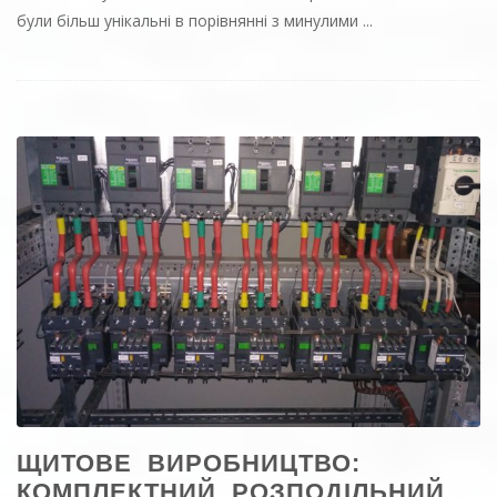
об'єктів, які індивідуальні і з різним рівнем складності. 2017
рік не був легким, але при цьому він був таким, що
запам'ятовується і з часткою неповторності об'єктів, які
були більш унікальні в порівнянні з минулими ...