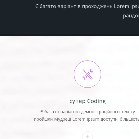
Є багато варіантів проходжень Lorem Ipsu
рандом
супер Coding
Є багато варіантів демонстраційного тексту
пройшли Мудреці Lorem Ipsum доступні більшість