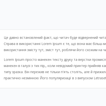
Це давно встановлений факт, що читач буде відвернений читан
Справа в використанні Lorem Ipsum є те, що вона має більш-ме
використання змісту тут, зміст тут, роблячи його схожим на 
Lorem Ipsum просто манекен тексту друку та верстки промисл
манекен в галузі з тих пір,, коли невідомий принтер прийняв к
типу зразка. Він пережив не тільки п'ять століть, але й приж
практично незмінною Його популяризації в з випуском Letraset