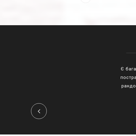
Є бага
постра
рандо