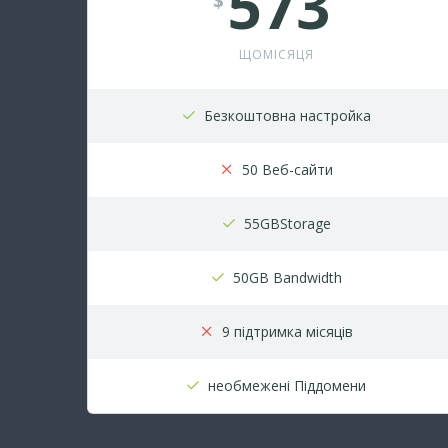
573
$
ЩОМІСЯЦЯ
Безкоштовна настройка
50 Веб-сайти
55GBStorage
50GB Bandwidth
9 підтримка місяців
необмежені Піддомени