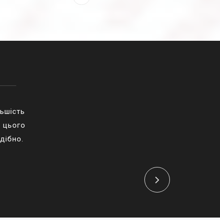
льшість
з цього
дібно.