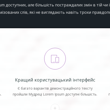
m доступних, але більшість постраждалих змін в тій чи 
ізованих слів, які не виглядають навіть трохи правдоп
Кращий користувацький інтерфейс
Є багато варіантів демонстраційного тексту
.
пройшли Мудреці Lorem Ipsum доступні більшість.