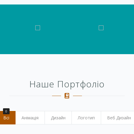
Наше Портфоліо
0
Всі
Анімація
Дизайн
Логотип
Веб Дизайн