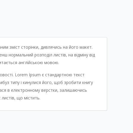
им зміст сторінки, дивлячись на його макет.
нш нормальний розподіл листів, на відміну від
читається англійською мовою.
овості. Lorem Ipsum є стандартною текст
амбуз типу і кинулися його, щоб зробити книгу
илася в електронному верстки, залишаючись
 листів, що містить.