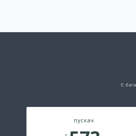
Є бага
пускач