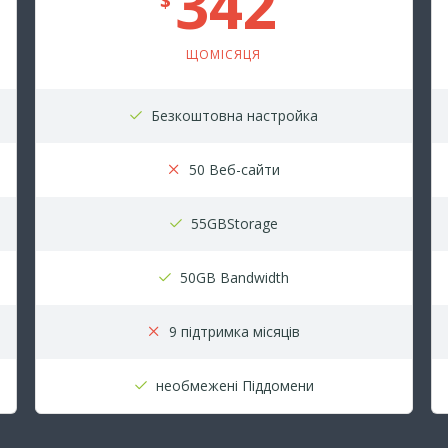
342
$
ЩОМІСЯЦЯ
Безкоштовна настройка
50 Веб-сайти
55GBStorage
50GB Bandwidth
9 підтримка місяців
необмежені Піддомени