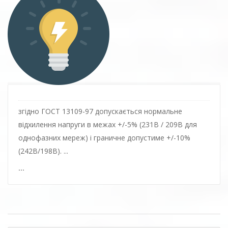
згідно ГОСТ 13109-97 допускається нормальне
відхилення напруги в межах +/-5% (231В / 209В для
однофазних мереж) і граничне допустиме +/-10%
(242В/198В). ...
...