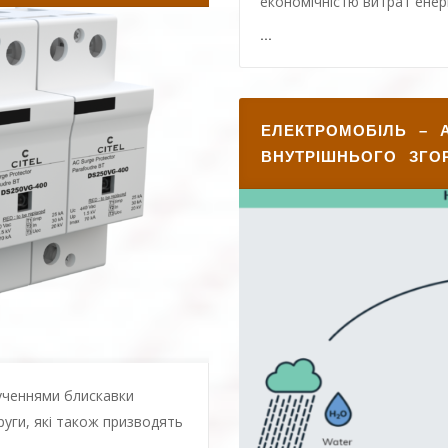
економічністю витрат енергі
...
ЕЛЕКТРОМОБІЛЬ – 
ВНУТРІШНЬОГО ЗГО
лученнями блискавки
руги, які також призводять