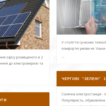
У століття сучасних технол
комфортні умови не тільки д
...
ня офісу розміщеного в 2
чення до електромережі та
ЧЕРГОВІ “ЗЕЛЕНІ” 1
Сонячна електростанція - 
УГИ
Популярність, обумовлена ​