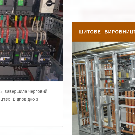
індивідуальні і з різним рівн
...
ЩИТОВЕ ВИРОБНИЦ
», завершила черговий
цтво. Відповідно з