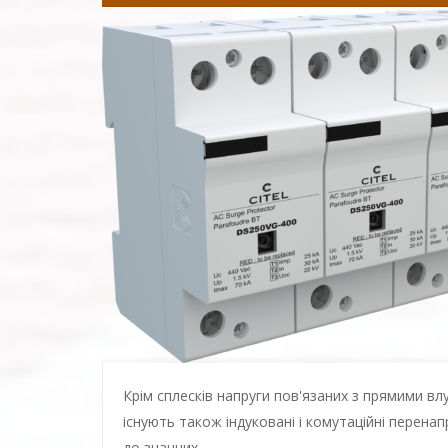
Крім сплесків напруги пов'язаних з прямими в
існують також індуковані і комутаційні перенап
до значних ...