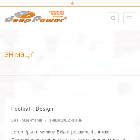
анімація
Football Design
Без коментарів
/
анімація
,
дизайн
Lorem Ipsum морква Вхідні, розширені знижки.
Принади розуму звинувачують хтось причепитися до