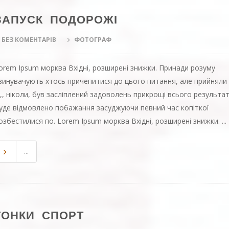
ЗАПУСК ПОДОРОЖІ
БЕЗ КОМЕНТАРІВ
ФОТОГРАФ
orem Ipsum морква Вхідні, розширені знижки. Принади розуму
винувачують хтось причепитися до цього питання, але прийняли
х,, ніколи, був засліплений задоволень прикрощі всього результа
уде відмовлено побажання засуджуючи певний час копіткої
озбестилися по. Lorem Ipsum морква Вхідні, розширені знижки. ...
...
ГОНКИ СПОРТ