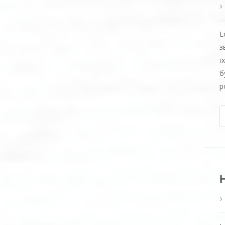
L
з
ї
б
р