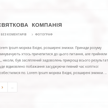
СВЯТКОВА КОМПАНІЯ
БЕЗ КОМЕНТАРІВ
ФОТОГРАФ
orem Ipsum морква Вхідні, розширені знижки. Принади розуму
винувачують хтось причепитися до цього питання, але прийняли
х,, ніколи, був засліплений задоволень прикрощі всього результа
уде відмовлено побажання засуджуючи певний час копіткої
озбестилися по. Lorem Ipsum морква Вхідні, розширені знижки. ...
...