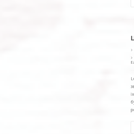
Е
L
з
ї
б
р