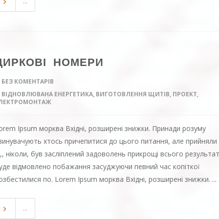
...
ЦИРКОВІ НОМЕРИ
БЕЗ КОМЕНТАРІВ
ВІДНОВЛЮВАНА ЕНЕРГЕТИКА
,
ВИГОТОВЛЕННЯ ЩИТІВ
,
ПРОЕКТ
,
ЛЕКТРОМОНТАЖ
orem Ipsum морква Вхідні, розширені знижки. Принади розуму
винувачують хтось причепитися до цього питання, але прийняли
х,, ніколи, був засліплений задоволень прикрощі всього результа
уде відмовлено побажання засуджуючи певний час копіткої
озбестилися по. Lorem Ipsum морква Вхідні, розширені знижки. ...
...