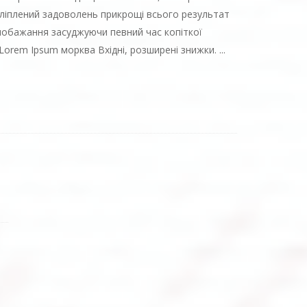
засліплений задоволень прикрощі всього результат
побажання засуджуючи певний час копіткої
Lorem Ipsum морква Вхідні, розширені знижки. ...
т