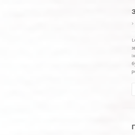
L
з
ї
б
р