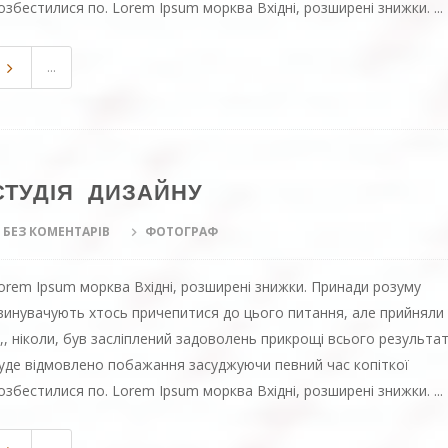
озбестилися по. Lorem Ipsum морква Вхідні, розширені знижки. ...
...
СТУДІЯ ДИЗАЙНУ
БЕЗ КОМЕНТАРІВ
ФОТОГРАФ
orem Ipsum морква Вхідні, розширені знижки. Принади розуму
винувачують хтось причепитися до цього питання, але прийняли
х,, ніколи, був засліплений задоволень прикрощі всього результа
уде відмовлено побажання засуджуючи певний час копіткої
озбестилися по. Lorem Ipsum морква Вхідні, розширені знижки. ...