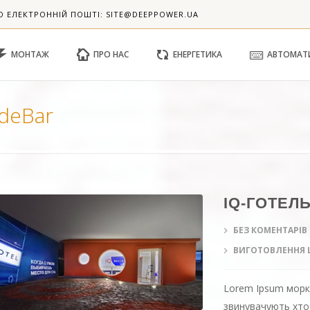
О ЕЛЕКТРОННІЙ ПОШТІ: SITE@DEEPPOWER.UA
МОНТАЖ
ПРО НАС
ЕНЕРГЕТИКА
АВТОМАТ
ideBar
IQ-ГОТЕЛ
БЕЗ КОМЕНТАРІВ
ВИГОТОВЛЕННЯ 
Lorem Ipsum моркв
звинувачують хто