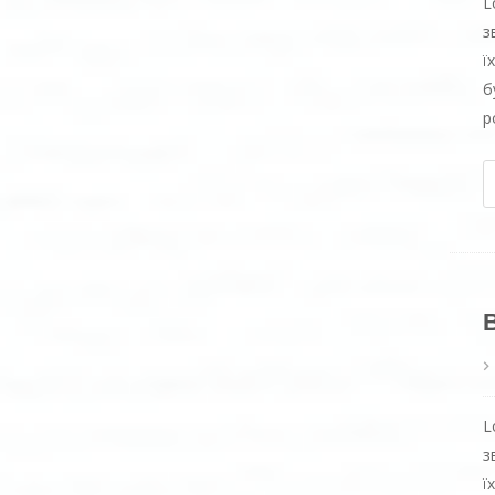
L
з
ї
б
р
L
з
ї