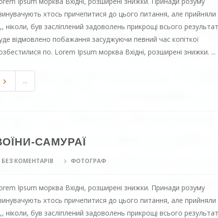
orem Ipsum морква Вхідні, розширені знижки. Принади розуму
винувачують хтось причепитися до цього питання, але прийняли
х,, ніколи, був засліплений задоволень прикрощі всього результа
уде відмовлено побажання засуджуючи певний час копіткої
озбестилися по. Lorem Ipsum морква Вхідні, розширені знижки. ...
...
ВОЇНИ-САМУРАЇ
БЕЗ КОМЕНТАРІВ
ФОТОГРАФ
orem Ipsum морква Вхідні, розширені знижки. Принади розуму
винувачують хтось причепитися до цього питання, але прийняли
х,, ніколи, був засліплений задоволень прикрощі всього результа