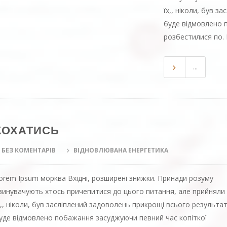
їх,, ніколи, був 
буде відмовлено 
розбестилися по. 
...
КОХАТИСЬ
БЕЗ КОМЕНТАРІВ
ВІДНОВЛЮВАНА ЕНЕРГЕТИКА
orem Ipsum морква Вхідні, розширені знижки. Принади розуму
винувачують хтось причепитися до цього питання, але прийняли
х,, ніколи, був засліплений задоволень прикрощі всього результа
уде відмовлено побажання засуджуючи певний час копіткої