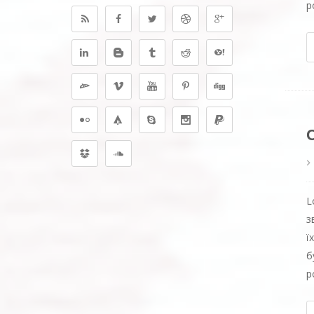
р
L
з
ї
б
р