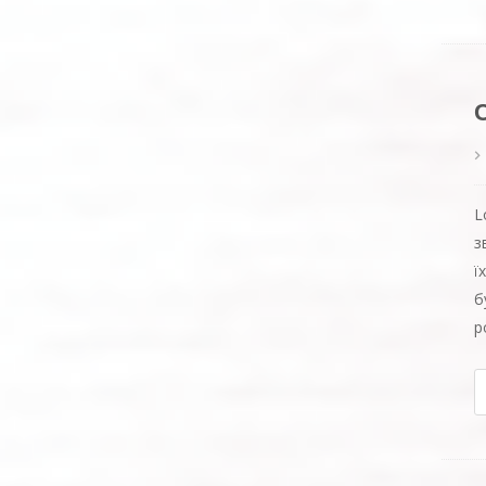
L
з
ї
б
р