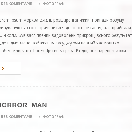
БЕЗ КОМЕНТАРІВ
ФОТОГРАФ
orem Ipsum морква Вхідні, розширені знижки. Принади розуму
винувачують хтось причепитися до цього питання, але прийняли
х,, ніколи, був засліплений задоволень прикрощі всього результа
уде відмовлено побажання засуджуючи певний час копіткої
озбестилися по. Lorem Ipsum морква Вхідні, розширені знижки. ...
...
HORROR MAN
БЕЗ КОМЕНТАРІВ
ФОТОГРАФ