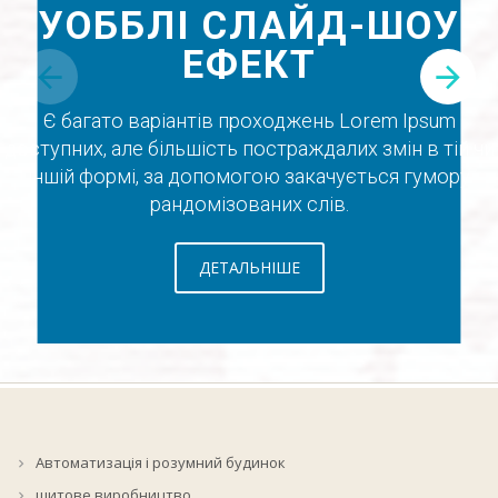
УОББЛІ СЛАЙД-ШОУ
ЕФЕКТ
Є багато варіантів проходжень Lorem Ipsum
доступних, але більшість постраждалих змін в тій чи
іншій формі, за допомогою закачується гумору
рандомізованих слів.
ДЕТАЛЬНІШЕ
Автоматизація і розумний будинок
щитове виробництво