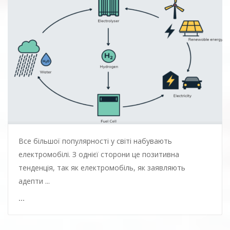
Все більшої популярності у світі набувають
електромобілі. З однієї сторони це позитивна
тенденція, так як електромобіль, як заявляють
адепти ...
...