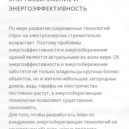
технология широко применялась только на больших
ЭНЕРГОЭФФЕКТИВНОСТЬ
электростанциях, но вскоре ей нашли применение в малой
энергетике, быту и коммунальном хозяйстве..
узнать больше
По мере развития современных технологий
спрос на электроэнергию стремительно
возрастает. Поэтому проблемы
энергоэффективности и энергосбережения
зданий являются актуальными во всем мире. Об
энергоэффективности и энергосбережении
заботятся не только владельцы крупных бизнес-
объектов, но и жители небольших загородных
домов, ведь тарифы на электричество
постоянно растут, а энергосберегающие
технологии позволяют существенно
сэкономить.
Для того, чтобы разработать план по
внедрению энергосберегающих технологий на
конкретном объекте, нужно провести