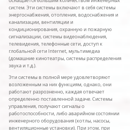
оснащается большим количеством инженерных
узнать больше
систем. Эти системы включают в себя системы
энергоснабжения, отопления, водоснабжения и
канализации, вентиляции и
кондиционирования, охранную и пожарную
сигнализации, системы видеонаблюдения,
телевидения, телефонные сети, доступ к
глобальной сети Internet, мультимедиа
(домашние кинотеатры, системы распределения
звука и т.д.).
Эти системы в полной мере удовлетворяют
возложенным на них функциям, однако, они
работают разрозненно, каждая отвечает
определенно поставленной задаче. Системы
управления, получают сигналы о
работоспособности, либо аварийном состоянии
инженерного оборудования (котлы, насосы,
вентиляционные установки). При этом, при