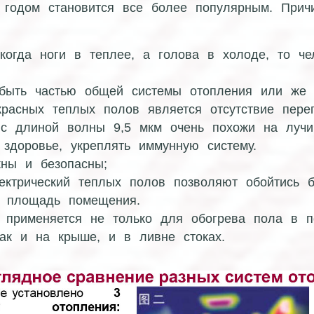
годом становится все более популярным. Причи
огда ноги в теплее, а голова в холоде, то чел
 быть частью общей системы отопления или же 
асных теплых полов является отсутствие перег
с длиной волны 9,5 мкм очень похожи на лучи,
 здоровье, укреплять иммунную систему.
жны и безопасны;
ктрический теплых полов позволяют обойтись б
ю площадь помещения.
ь применяется не только для обогрева пола в 
так и на крыше, и в ливне стоках.