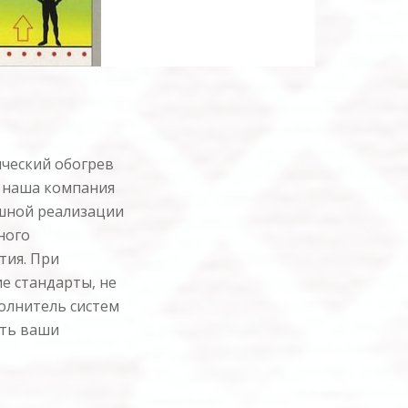
ический обогрев
, наша компания
шной реализации
ного
тия. При
е стандарты, не
полнитель систем
ать ваши