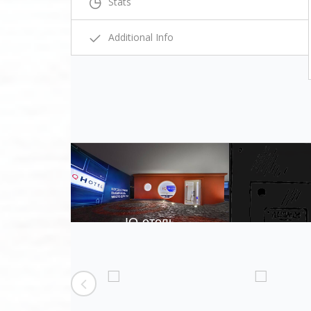
Stats
Additional Info
IQ-отель
Изготовление щитов
,
Проект
,
Электромонтаж
Zoom
Explore