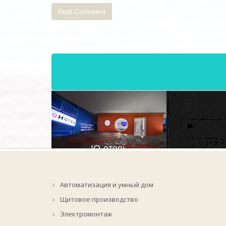
IQ-отель
Изготовление щитов
,
Проект
,
Электромонтаж
Автоматизация и умный дом
Щитовое производство
Zoom
Explore
Электромонтаж