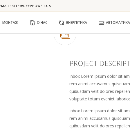
EMAIL: SITE@DEEPPOWER.UA
МОНТАЖ
О НАС
ЭНЕРГЕТИКА
АВТОМАТИКА
PROJECT DESCRIP
Inbox Lorem ipsum dolor sit ame
rem animi accusamus quisquam 
quibusdam velit dolores repell
voluptate totam eveniet labori
Inbox Lorem ipsum dolor sit ame
rem animi accusamus quisquam 
quibusdam velit dolores repelle