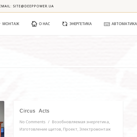
EMAIL: SITE@DEEPPOWER.UA
МОНТАЖ
О НАС
ЭНЕРГЕТИКА
АВТОМАТИКА
Сircus Acts
No Comments
/
Возобновляемая энергетика
,
Изготовление щитов
,
Проект
,
Электромонтаж