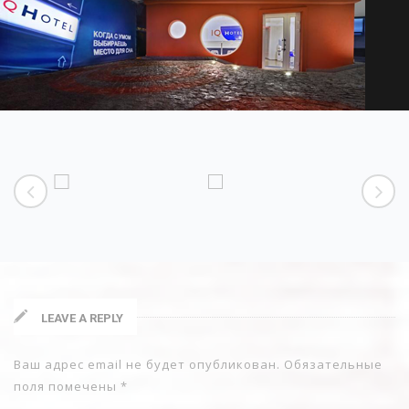
IQ-отель
Изготовление щитов
,
Проект
,
Электромонтаж
Zoom
Explore
LEAVE A REPLY
Ваш адрес email не будет опубликован.
Обязательные
поля помечены
*