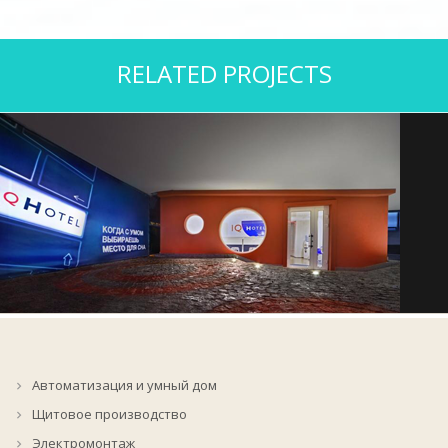
RELATED PROJECTS
IQ-отель
Автоматизация и умный дом
Изготовление щитов
,
Проект
,
Электромонтаж
Щитовое производство
Электромонтаж
Zoom
Explore