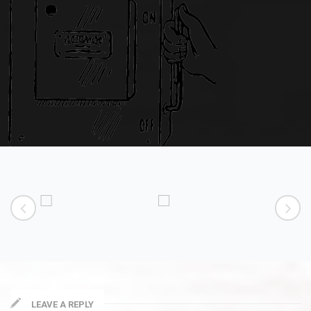
Making Love
Возобновляемая энергетика
Zoom
Explore
LEAVE A REPLY