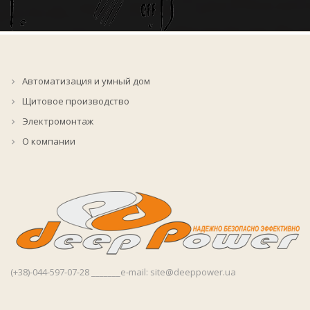
Автоматизация и умный дом
Making Love
Щитовое производство
Электромонтаж
Возобновляемая энергетика
О компании
Zoom
Explore
(+38)-044-597-07-28 _______e-mail: site@deeppower.ua