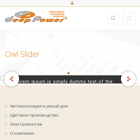
EASY TO CUSTOMIZE
Owl Slider
BEST USER INTERFACE
Lorem Ipsum is simply dummy text of the
printing and industry.
Автоматизация и умный дом
More Details
Щитовое производство
Электромонтаж
О компании